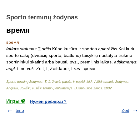
Sporto terminų žodynas
время
время
laikas
statusas
T
sritis
Kūno kultūra ir sportas
apibrėžtis
Kai kurių
sporto šakų (dviračių sporto, biatlono) taisyklių nustatyta trukmė
sportininkui skatinti arba bausti, pvz., premijinis laikas.
atitikmenys
:
angl.
time
vok.
Zeit, f; Zeitdauer, f
rus.
время
Sporto terminų žodynas. T. 1. 2-asis patais. ir papild. leid.: Aiškinamasis žodynas.
Angliški, vokiški, rusiški terminų atitikmenys. Būtiniausios žinios
.
2002
.
Игры ⚽
Нужен реферат?
time
Zeit