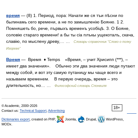
время
— (8) 1. Период, пора: Начати же ся тъи пѣсни по
былинамь сего времени, а не по замышленію Бояню. 1 2.
Помняшеть бо, рече, първыхъ временъ усобіцѣ. 3. О Бояне,
соловію стараго времени! а бы ты сіа плъкы ущекоталъ, скача,
славію, по мыслену древу,… …
Словарь-справочник "Слово о полку
Игореве"
Время
— Время ♦ Temps «Время, – учит Хрисипп (***), –
имеет два значения». Обычно эти два значения люди путают
между собой, и вот эту самую путаницу мы чаще всего и
называем временем. В первую очередь, время – это
длительность, но… …
Философский словарь Спонвиля
© Academic, 2000-2026
18+
Contact us:
Technical Support
,
Advertising
Dictionaries export
, created on PHP,
Joomla,
Drupal,
WordPress,
MODx.