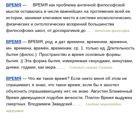
ВРЕМЯ
— ВРЕМЯ как проблема античной философской
мысли оставалась в числе важнейших на протяжении всей ее
истории, занимая ключевое место в системе космологических,
физических и онтологических воззрений большинства
философских школ, от досократиков до …
Античная философия
ВРЕМЯ
— ВРЕМЯ, род. и дат. времени, временем, времени,
мн. времена, времён, временам, ср. 1. только ед. Длительность
бытия (филос.). Пространство и время основные формы
бытия. || Эта форма бытия, измеряемая секундами, минутами,
днями, годами, как мера… …
Толковый словарь Ушакова
ВРЕМЯ
— Что же такое время? Если никто меня об этом не
спрашивает, я знаю, что такое время; если бы я захотел
объяснить спрашивающему нет, не знаю. Августин Блаженный
Время движущееся подобие вечности. Платон Время выдумка
смертных. Влодзимеж Завадский… …
Сводная энциклопедия
афоризмов